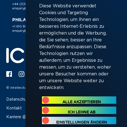
+44 (0)118 988 1150
+49 89 38 030 188
Diese Website verwendet
enquiry@ic-resources.com
enquiry@ic-resources.com
Cookies und Targeting
Technologien, um Ihnen ein
PHILADELPHIA
besseres Internet-Erlebnis zu
+1 610 866 9510
enquiry@ic-resources.com
ermöglichen und die Werbung,
die Sie sehen, besser an Ihre
Bedürfnisse anzupassen. Diese
Technologien nutzen wir
außerdem, um Ergebnisse zu
messen, um zu verstehen, woher
unsere Besucher kommen oder
um unsere Website weiter zu
entwickeln.
© Intellectual Capital Resources Ltd 2026
Datenschutzerklärung
ALLE AKZEPTIEREN
Kontakt
ICH LEHNE AB
Karriere @ ICR
EINSTELLUNGEN ÄNDERN