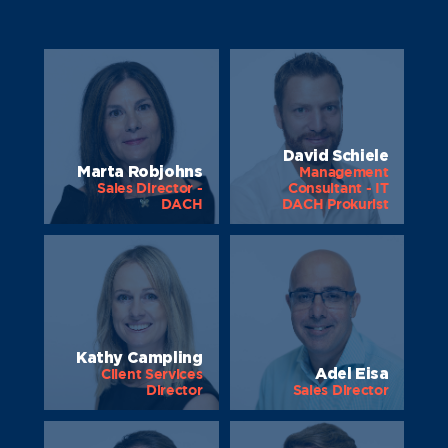
David Schiele
Marta Robjohns
Management
Sales Director -
Consultant - IT
DACH
DACH Prokurist
Kathy Campling
Adel Eisa
Client Services
Director
Sales Director