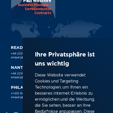
Paul Wiltshire
Business Manager -
Semiconductor
Contracts
READING
LONDON
Ihre Privatsphäre ist
+44 (0)118 988 1150
+44 (0)118 988 1150
enquiry@ic-resources.com
enquiry@ic-resources.com
uns wichtig
NANTES
MÜNCHEN
+44 (0)118 988 1150
+49 89 38 030 188
Diese Website verwendet
enquiry@ic-resources.com
enquiry@ic-resources.com
Cookies und Targeting
Technologien, um Ihnen ein
PHILADELPHIA
besseres Internet-Erlebnis zu
+1 610 866 9510
enquiry@ic-resources.com
ermöglichen und die Werbung,
die Sie sehen, besser an Ihre
Bedürfnisse anzupassen. Diese